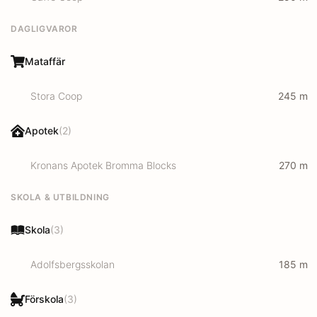
DAGLIGVAROR
Mataffär
Stora Coop
245
m
Apotek
(
2
)
Kronans Apotek Bromma Blocks
270
m
SKOLA & UTBILDNING
Skola
(
3
)
Adolfsbergsskolan
185
m
Förskola
(
3
)