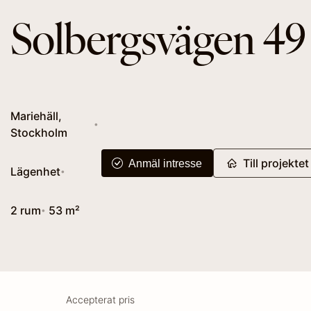
Solbergsvägen 49
Mariehäll,
•
Stockholm
Till projektet
Anmäl intresse
Lägenhet
•
2 rum
53 m²
•
Accepterat pris