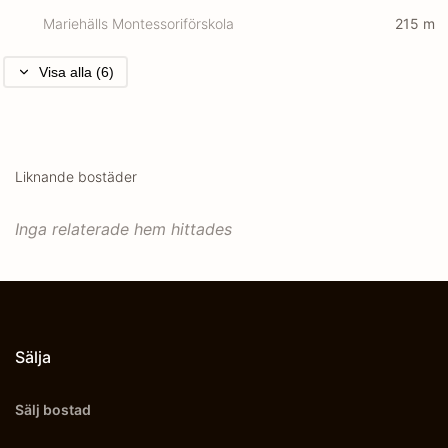
Mariehälls Montessoriförskola
215
m
Visa alla (6)
Liknande bostäder
Inga relaterade hem hittades
Sälja
Sälj bostad