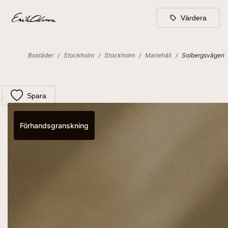
Värdera
Bostäder
/
Stockholm
/
Stockholm
/
Mariehäll
/
Solbergsvägen
Spara
Förhandsgranskning