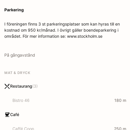
Parkering
I föreningen finns 3 st parkeringsplatser som kan hyras till en
kostnad om 950 kr/månad. I övrigt gäller boendeparkering i
området. För mer information se: www.stockholm.se
På gångavstånd
MAT & DRYCK
Restaurang
(
3
)
Bistro 46
180
m
Café
Caffé Coop
250
m