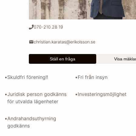
070-210 28 19
christian.karatas@erikolsson.se
Ställ en fråga
Visa mäklar
•
Skuldfri förening!!
•
Fri från insyn
•
Juridisk person godkänns 
•
Investeringsmöjlighet
för utvalda lägenheter
•
Andrahandsuthyrning 
godkänns