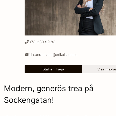
073-239 99 83
ida.andersson@erikolsson.se
Ställ en fråga
Visa mäklar
Modern, generös trea på
Sockengatan!