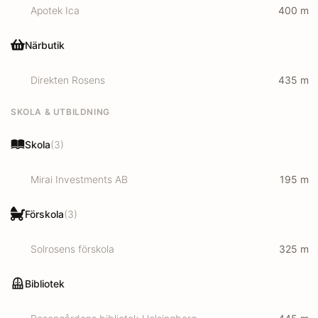
Apotek Ica
400
m
Närbutik
Direkten Rosens
435
m
SKOLA & UTBILDNING
Skola
(
3
)
Mirai Investments AB
195
m
Förskola
(
3
)
Solrosens förskola
325
m
Bibliotek