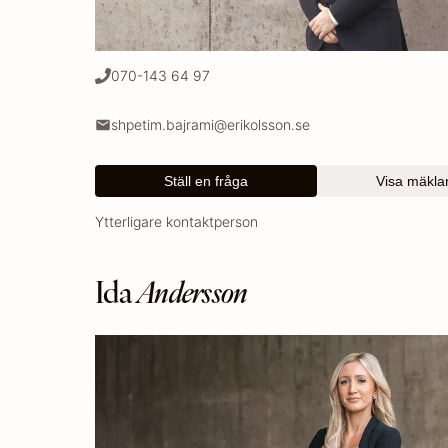
070-143 64 97
shpetim.bajrami@erikolsson.se
Ställ en fråga
Visa mäklar
Ytterligare kontaktperson
Ida
Andersson