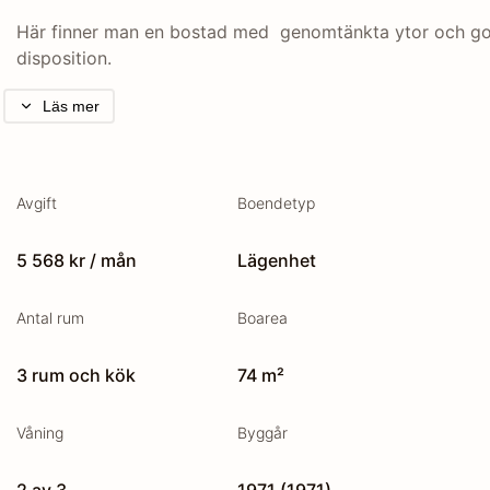
Här finner man en bostad med  genomtänkta ytor och go
disposition.
Läs mer
Avgift
Boendetyp
5 568 kr / mån
Lägenhet
Antal rum
Boarea
3 rum och kök
74 m²
Våning
Byggår
2 av 3
1971 (1971)