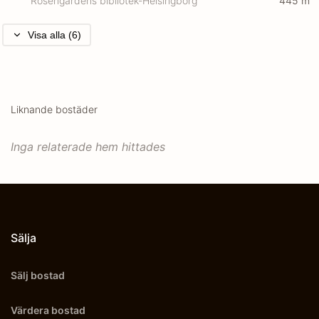
Rosengårdens bibliotek-Helsingborg
445
m
Visa alla (6)
Liknande bostäder
Inga relaterade hem hittades
Sälja
Sälj bostad
Värdera bostad