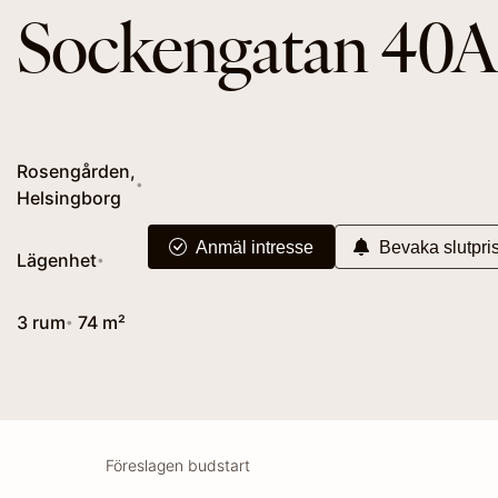
Sockengatan 40A
Rosengården,
•
Helsingborg
Anmäl intresse
Bevaka slutpri
Lägenhet
•
3 rum
74 m²
•
Föreslagen budstart