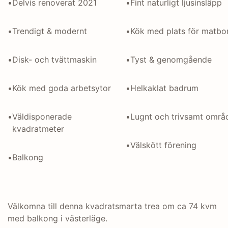
•
Delvis renoverat 2021
•
Fint naturligt ljusinsläpp
•
Trendigt & modernt
•
Kök med plats för matbo
•
Disk- och tvättmaskin
•
Tyst & genomgående
•
Kök med goda arbetsytor
•
Helkaklat badrum
•
Väldisponerade 
•
Lugnt och trivsamt områ
kvadratmeter 
•
Välskött förening
•
Balkong 
Välkomna till denna kvadratsmarta trea om ca 74 kvm 
med balkong i västerläge.
