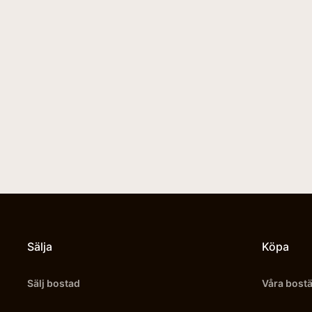
Sälja
Köpa
Sälj bostad
Våra bost