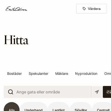
Värdera
Hitta
bostad
Bostäder
Spekulanter
Mäklare
Nyproduktion
Omr
Ange gata eller område
Alla
Underhand
Lantligt
Sjövillor
Centralt