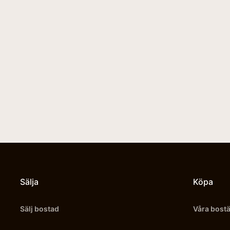
Sälja
Köpa
Sälj bostad
Våra bost