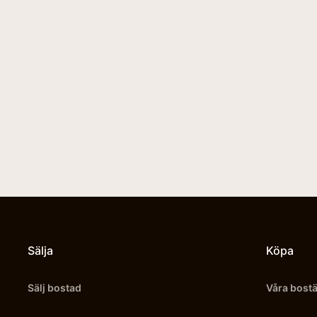
Sälja
Köpa
Sälj bostad
Våra bost