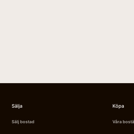
Sälja
Köpa
Sälj bostad
Våra bost