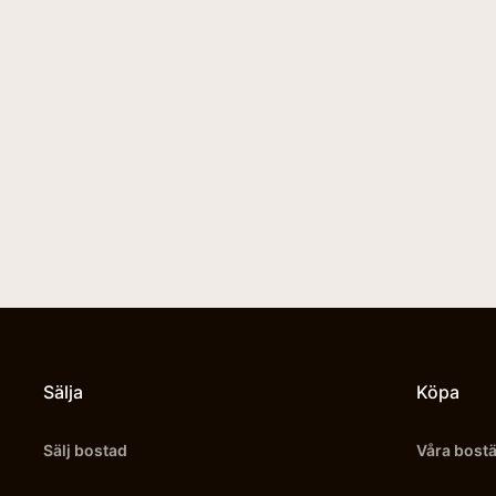
Sälja
Köpa
Sälj bostad
Våra bost