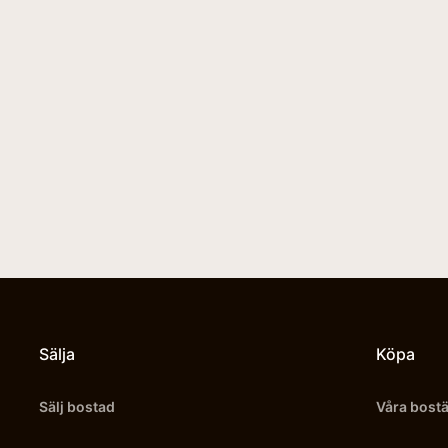
Sälja
Köpa
Sälj bostad
Våra bost