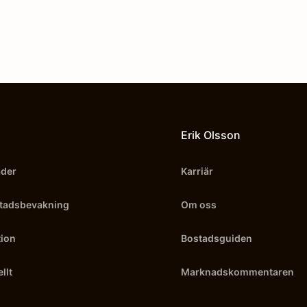
Erik Olsson
äder
Karriär
tadsbevakning
Om oss
ion
Bostadsguiden
llt
Marknadskommentaren