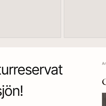
urreservat
An
C
jön!