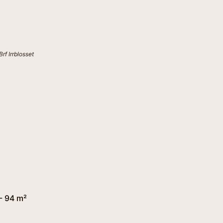
Brf Irrblosset
- 94 m²