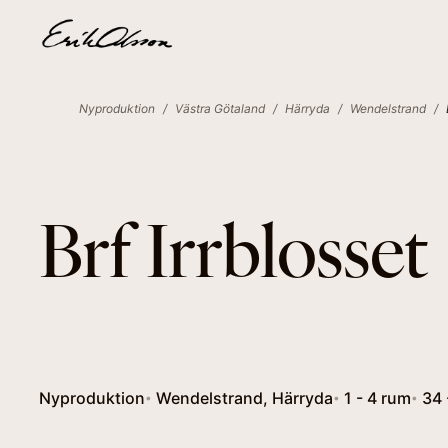
Nyproduktion
/
Västra Götaland
/
Härryda
/
Wendelstrand
/
Brf Irrblosset
Nyproduktion
Wendelstrand, Härryda
1 - 4 rum
34 
•
•
•