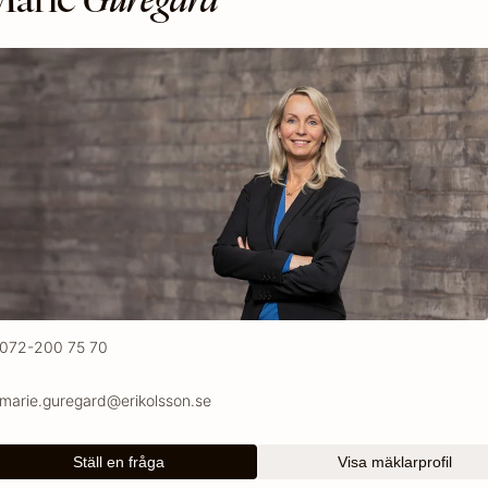
072-200 75 70
marie.guregard@erikolsson.se
Ställ en fråga
Visa mäklarprofil