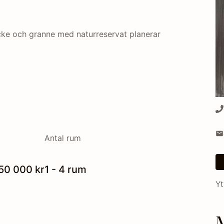
ycke och granne med naturreservat planerar 
Antal rum
350 000 kr
1 - 4 rum
Yt
M