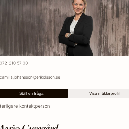
072-210 57 00
camilla.johansson@erikolsson.se
Ställ en fråga
Visa mäklarprofil
terligare kontaktperson
arie
Guregård