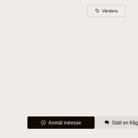
Värdera
Anmäl intresse
Ställ en frå